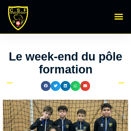
Régional 1
École de Foot
Le week-end du pôle
formation