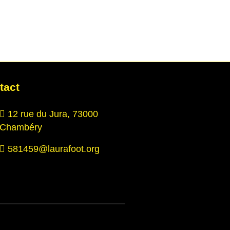
tact
12 rue du Jura, 73000
Chambéry
581459@laurafoot.org