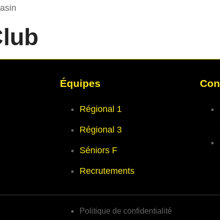
iasin
Club
Équipes
Con
Régional 1
Régional 3
Séniors F
Recrutements
Politique de confidentialité