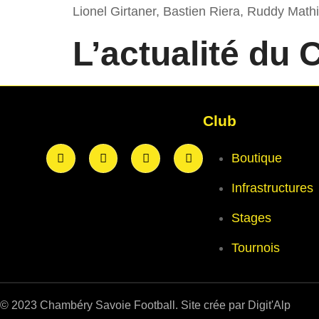
Lionel Girtaner, Bastien Riera, Ruddy Math
L’actualité du 
Club
Boutique
Infrastructures
Stages
Tournois
© 2023 Chambéry Savoie Football. Site crée par Digit'Alp