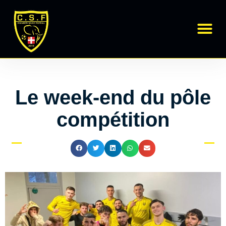
Régional 1
École de Foot
Le week-end du pôle
compétition