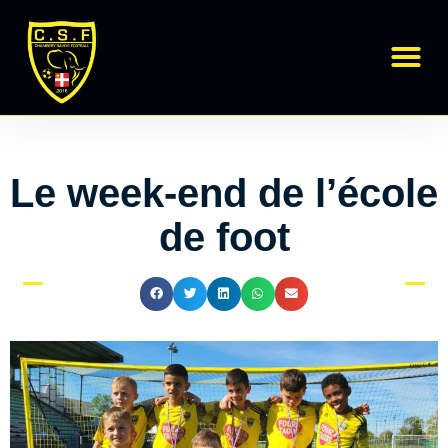
Régional 1
École de Foot
Le week-end de l’école
de foot