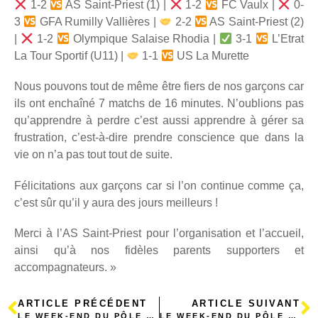
1-2
AS Saint-Priest (1) |
1-2
FC Vaulx |
0-
3
GFA Rumilly Vallières |
2-2
AS Saint-Priest (2)
|
1-2
Olympique Salaise Rhodia |
3-1
L’Etrat
La Tour Sportif (U11) |
1-1
US La Murette
Nous pouvons tout de même être fiers de nos garçons car
ils ont enchaîné 7 matchs de 16 minutes. N’oublions pas
qu’apprendre à perdre c’est aussi apprendre à gérer sa
frustration, c’est-à-dire prendre conscience que dans la
vie on n’a pas tout tout de suite.
Félicitations aux garçons car si l’on continue comme ça,
c’est sûr qu’il y aura des jours meilleurs !
Merci à l’AS Saint-Priest pour l’organisation et l’accueil,
ainsi qu’à nos fidèles parents supporters et
accompagnateurs. »
ARTICLE PRÉCÉDENT
ARTICLE SUIVANT
LE WEEK-END DU PÔLE COMPÉTITION
LE WEEK-END DU PÔLE FÉMININ